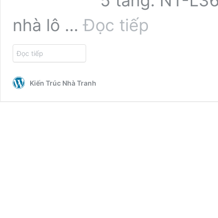
5 tầng: NT-L3
CẢI
nhà lô …
Đọc tiếp
TẠO
MẪU
NHÀ
Đọc tiếp
LÔ
GÓC
HAI
Kiến Trúc Nhà Tranh
MẶT
TIỀN
5
TẦNG
TÂN
CỔ
ĐIỂN
NT-
L3657