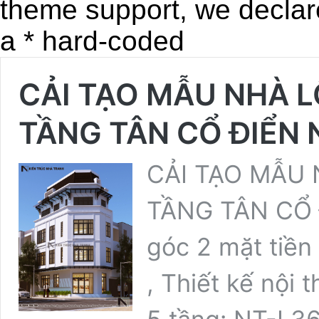
theme support, we declar
a * hard-coded
CẢI TẠO MẪU NHÀ L
TẦNG TÂN CỔ ĐIỂN 
CẢI TẠO MẪU 
TẦNG TÂN CỔ Đ
góc 2 mặt tiền 
, Thiết kế nội 