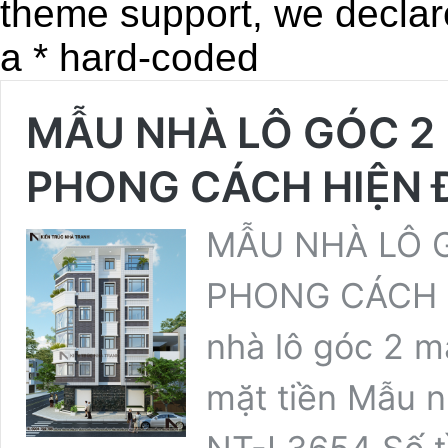
theme support, we declar
a * hard-coded
MẪU NHÀ LÔ GÓC 2 
PHONG CÁCH HIỆN 
MẪU NHÀ LÔ G
PHONG CÁCH H
nhà lô góc 2 mặ
mặt tiền Mẫu n