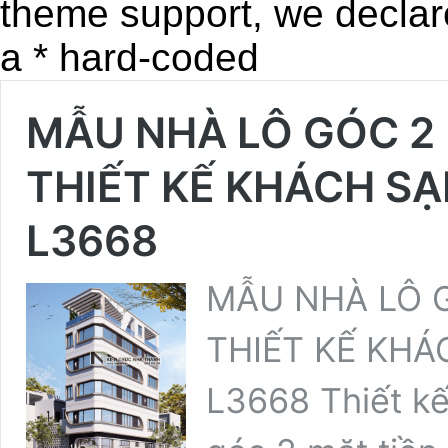
theme support, we declar
a * hard-coded
MẪU NHÀ LÔ GÓC 2 
THIẾT KẾ KHÁCH SẠN
L3668
MẪU NHÀ LÔ G
THIẾT KẾ KHÁ
L3668 Thiết kế